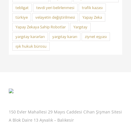
tebligat
tevdi yeri belirlenmesi
trafik kazası
türkiye
velayetin değiştirilmesi
Yapay Zeka
Yapay Zekaya Sahip Robotlar
Yargıtay
yargıtay kararları
yargıtay kararı
ziynet eşyası
ışık hukuk bürosu
150 Evler Mahallesi 29 Mayıs Caddesi Cihan Şişman Sitesi
A Blok Daire 13 Ayvalık – Balıkesir