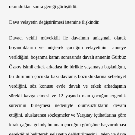
okunduktan sonra gereği görüşüldü:
Dava velayetin değiştirilmesi istemine ilişkindir.
Davacı vekili müvekkili ile davalının anlaşmalı olarak
boşandıklarını ve müşterek çocuğun velayetinin anneye
verildiğini, boşanma kararı sonrasında davalı annenin Gürbüz
Özsoy isimli erkek arkadaşı ile birlikte yaşamaya başladığını,
bu durumun çocukta bazı davranış bozukluklarına sebebiyet
verdiğini, söz konusu evde davalı ve erkek arkadaşının
sürekli kavga etmesi ve 12 yaşında olan çocuğun ergenlik
sürecinin birleşmesi nedeniyle olumsuzlukların devam
ettiğini, uluslararası sözleşmeler ve Yargıtay içtihatlarına göre
idrak çağına gelmiş bulunan çocuğun görüşüne başvurulması
gerektiğini belirterek velayetin değiştirilmesini talep ve dava