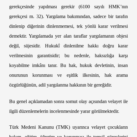
gerekçesinde yapılması gerekir (6100 sayılı HMK’nın
gerekçesi m. 32). Yargılama bakımından, sadece bir tarafın
dinlenip diğerinin dinlenmemesi, tek yönlü karar verilmesi
demektir. Yargılamada yer alan taraflar yargılamanın objesi
değil, süjesidir. Hukukî dinlenilme hakkı doğru karar
verilmesinin garantisidir; bu nedenle, haksızlığa karşı
koyabilme imkânı tanır. Bu hak, hukuk devletinin, insan
onurunun korunması ve eşitlik ilkesinin, hak arama
özgürlüğünün, adil yargılanma hakkının bir gereğidir.
Yargıtay Velayet Kararı
Bu genel açıklamadan sonra somut olay açısından velayet ile
ilgili düzenlemelerin incelenmesinde yarar görülmektedir.
Türk Medeni Kanunu (TMK) uyarınca velayet çocukların
bakım, eğitim, öğretim ve korunması ile temsil görevlerini