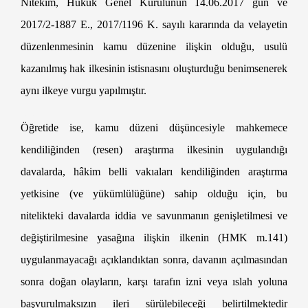
Nitekim, Hukuk Genel Kurulunun 14.06.2017 gün ve
2017/2-1887 E., 2017/1196 K. sayılı kararında da velayetin
düzenlenmesinin kamu düzenine ilişkin olduğu, usulü
kazanılmış hak ilkesinin istisnasını oluşturduğu benimsenerek
aynı ilkeye vurgu yapılmıştır.
Heyet Kararı ile Velayetin Değiştirilmesi
Öğretide ise, kamu düzeni düşüncesiyle mahkemece
kendiliğinden (resen) araştırma ilkesinin uygulandığı
davalarda, hâkim belli vakıaları kendiliğinden araştırma
yetkisine (ve yükümlülüğüne) sahip olduğu için, bu
nitelikteki davalarda iddia ve savunmanın genişletilmesi ve
değiştirilmesine yasağına ilişkin ilkenin (HMK m.141)
uygulanmayacağı açıklandıktan sonra, davanın açılmasından
sonra doğan olayların, karşı tarafın izni veya ıslah yoluna
başvurulmaksızın ileri sürülebileceği belirtilmektedir