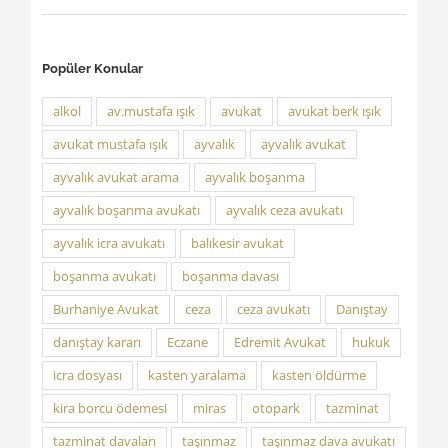
Popüler Konular
alkol
av.mustafa ışık
avukat
avukat berk ışık
avukat mustafa ışık
ayvalık
ayvalık avukat
ayvalık avukat arama
ayvalık boşanma
ayvalık boşanma avukatı
ayvalık ceza avukatı
ayvalık icra avukatı
balıkesir avukat
boşanma avukatı
boşanma davası
Burhaniye Avukat
ceza
ceza avukatı
Danıştay
danıştay kararı
Eczane
Edremit Avukat
hukuk
icra dosyası
kasten yaralama
kasten öldürme
kira borcu ödemesi
miras
otopark
tazminat
tazminat davaları
taşınmaz
taşınmaz dava avukatı