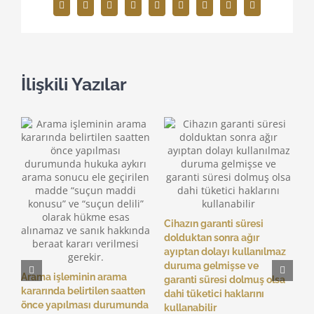
Facebook
X
Reddit
LinkedIn
WhatsApp
Tumblr
Pinterest
Vk
E-
posta
İlişkili Yazılar
M
p
n
M
Cihazın garanti süresi
dolduktan sonra ağır
ayıptan dolayı kullanılmaz
duruma gelmişse ve
Arama işleminin arama
garanti süresi dolmuş olsa
kararında belirtilen saatten
dahi tüketici haklarını
önce yapılması durumunda
kullanabilir