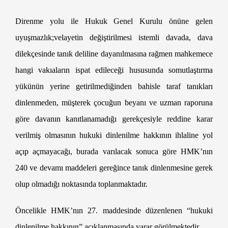
Heyet Kararı ile Velayetin Değiştirilmesi Davası
Direnme yolu ile Hukuk Genel Kurulu önüne gelen
uyuşmazlık;velayetin değiştirilmesi istemli davada, dava
dilekçesinde tanık deliline dayanılmasına rağmen mahkemece
hangi vakıaların ispat edileceği hususunda somutlaştırma
yükünün yerine getirilmediğinden bahisle taraf tanıkları
dinlenmeden, müşterek çocuğun beyanı ve uzman raporuna
göre davanın kanıtlanamadığı gerekçesiyle reddine karar
verilmiş olmasının hukuki dinlenilme hakkının ihlaline yol
açıp açmayacağı, burada varılacak sonuca göre HMK’nın
240 ve devamı maddeleri gereğince tanık dinlenmesine gerek
olup olmadığı noktasında toplanmaktadır.
Öncelikle HMK’nın 27. maddesinde düzenlenen “hukuki
dinlenilme hakkının” açıklanmasında yarar görülmektedir.