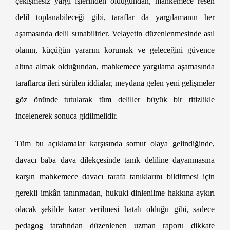
çekişmesiz yargı işlerinden olduğundan, mahkemece resen
delil toplanabileceği gibi, taraflar da yargılamanın her
aşamasında delil sunabilirler. Velayetin düzenlenmesinde asıl
olanın, küçüğün yararını korumak ve geleceğini güvence
altına almak olduğundan, mahkemece yargılama aşamasında
taraflarca ileri sürülen iddialar, meydana gelen yeni gelişmeler
göz önünde tutularak tüm deliller büyük bir titizlikle
incelenerek sonuca gidilmelidir.
Yargıtay Velayetin Değiştirilmesi Kararı
Tüm bu açıklamalar karşısında somut olaya gelindiğinde,
davacı baba dava dilekçesinde tanık deliline dayanmasına
karşın mahkemece davacı tarafa tanıklarını bildirmesi için
gerekli imkân tanınmadan, hukuki dinlenilme hakkına aykırı
olacak şekilde karar verilmesi hatalı olduğu gibi, sadece
pedagog tarafından düzenlenen uzman raporu dikkate