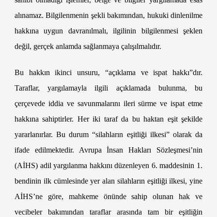
alınamaz. Bilgilenmenin şekli bakımından, hukuki dinlenilme
hakkına uygun davranılmalı, ilgilinin bilgilenmesi şeklen
değil, gerçek anlamda sağlanmaya çalışılmalıdır.
Velayet Davası Yargıtay Kararı
Bu hakkın ikinci unsuru, “açıklama ve ispat hakkı”dır.
Taraflar, yargılamayla ilgili açıklamada bulunma, bu
çerçevede iddia ve savunmalarını ileri sürme ve ispat etme
hakkına sahiptirler. Her iki taraf da bu haktan eşit şekilde
yararlanırlar. Bu durum “silahların eşitliği ilkesi” olarak da
ifade edilmektedir. Avrupa İnsan Hakları Sözleşmesi’nin
(AİHS) adil yargılanma hakkını düzenleyen 6. maddesinin 1.
bendinin ilk cümlesinde yer alan silahların eşitliği ilkesi, yine
AİHS’ne göre, mahkeme önünde sahip olunan hak ve
vecibeler bakımından taraflar arasında tam bir eşitliğin