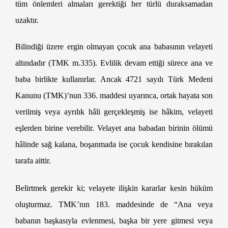
tüm önlemleri almaları gerektiği her türlü duraksamadan
uzaktır.
Bilindiği üzere ergin olmayan çocuk ana babasının velayeti
altındadır (TMK m.335). Evlilik devam ettiği sürece ana ve
baba birlikte kullanırlar. Ancak 4721 sayılı Türk Medeni
Kanunu (TMK)’nun 336. maddesi uyarınca, ortak hayata son
verilmiş veya ayrılık hâli gerçekleşmiş ise hâkim, velayeti
eşlerden birine verebilir. Velayet ana babadan birinin ölümü
hâlinde sağ kalana, boşanmada ise çocuk kendisine bırakılan
tarafa aittir.
Heyet Kararı ile Velayetin Alınması
Belirtmek gerekir ki; velayete ilişkin kararlar kesin hüküm
oluşturmaz. TMK’nın 183. maddesinde de “Ana veya
babanın başkasıyla evlenmesi, başka bir yere gitmesi veya