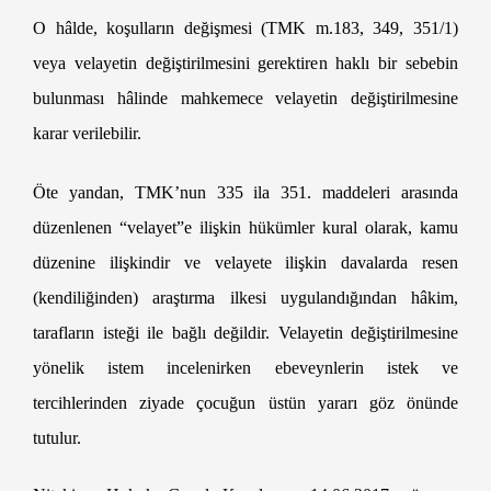
O hâlde, koşulların değişmesi (TMK m.183, 349, 351/1)
veya velayetin değiştirilmesini gerektiren haklı bir sebebin
bulunması hâlinde mahkemece velayetin değiştirilmesine
karar verilebilir.
Yargıtay Kararları
Öte yandan, TMK’nun 335 ila 351. maddeleri arasında
düzenlenen “velayet”e ilişkin hükümler kural olarak, kamu
düzenine ilişkindir ve velayete ilişkin davalarda resen
(kendiliğinden) araştırma ilkesi uygulandığından hâkim,
tarafların isteği ile bağlı değildir. Velayetin değiştirilmesine
yönelik istem incelenirken ebeveynlerin istek ve
tercihlerinden ziyade çocuğun üstün yararı göz önünde
tutulur.