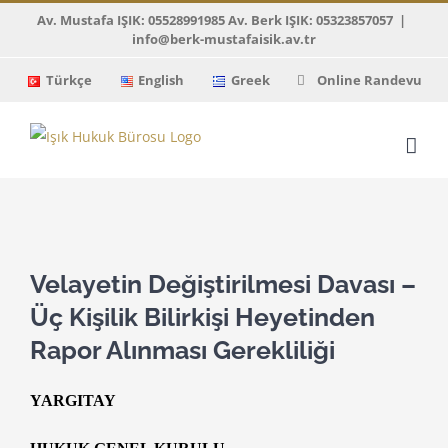
Skip
Av. Mustafa IŞIK: 05528991985 Av. Berk IŞIK: 05323857057
|
info@berk-mustafaisik.av.tr
to
content
Türkçe
English
Greek
Online Randevu
View
Larger
Velayetin Değiştirilmesi Davası –
Image
Üç Kişilik Bilirkişi Heyetinden
Rapor Alınması Gerekliliği
YARGITAY