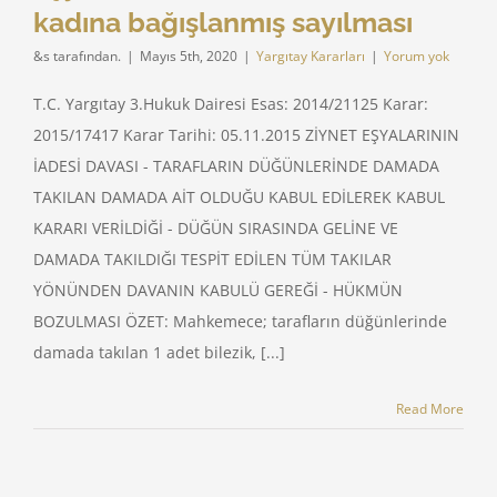
kadına bağışlanmış sayılması
&s tarafından.
|
Mayıs 5th, 2020
|
Yargıtay Kararları
|
Yorum yok
T.C. Yargıtay 3.Hukuk Dairesi Esas: 2014/21125 Karar:
2015/17417 Karar Tarihi: 05.11.2015 ZİYNET EŞYALARININ
İADESİ DAVASI - TARAFLARIN DÜĞÜNLERİNDE DAMADA
TAKILAN DAMADA AİT OLDUĞU KABUL EDİLEREK KABUL
KARARI VERİLDİĞİ - DÜĞÜN SIRASINDA GELİNE VE
DAMADA TAKILDIĞI TESPİT EDİLEN TÜM TAKILAR
YÖNÜNDEN DAVANIN KABULÜ GEREĞİ - HÜKMÜN
BOZULMASI ÖZET: Mahkemece; tarafların düğünlerinde
damada takılan 1 adet bilezik, [...]
Read More
et Eşyaları –