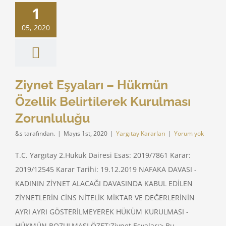
mün Özellik
1
lerek Kurulması
runluluğu
05, 2020
ıtay Kararları
Ziynet Eşyaları – Hükmün
Özellik Belirtilerek Kurulması
Zorunluluğu
&s tarafından.
|
Mayıs 1st, 2020
|
Yargıtay Kararları
|
Yorum yok
T.C. Yargıtay 2.Hukuk Dairesi Esas: 2019/7861 Karar:
2019/12545 Karar Tarihi: 19.12.2019 NAFAKA DAVASI -
KADININ ZİYNET ALACAĞI DAVASINDA KABUL EDİLEN
ZİYNETLERİN CİNS NİTELİK MİKTAR VE DEĞERLERİNİN
AYRI AYRI GÖSTERİLMEYEREK HÜKÜM KURULMASI -
HÜKMÜN BOZULMASI ÖZET:Ziynet Eşyaları> Bu