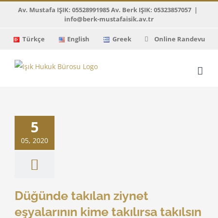
Skip
Av. Mustafa IŞIK: 05528991985 Av. Berk IŞIK: 05323857057
|
info@berk-mustafaisik.av.tr
to
content
Türkçe
English
Greek
Online Randevu
 takılan ziynet
larının kime
5
a takılsın kadına
anmış sayılması
05, 2020
ıtay Kararları
Düğünde takılan ziynet
eşyalarının kime takılırsa takılsın