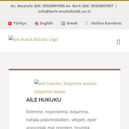
Skip
Av. Mustafa IŞIK: 05528991985 Av. Berk IŞIK: 05323857057
|
info@berk-mustafaisik.av.tr
to
content
Türkçe
English
Greek
Online Randevu
AİLE HUKUKU
Evlenme, nişanlanma, boşanma,
nafaka yükümlülükleri, velayet, eşler
arasındaki mal rejimleri, hısımlık,