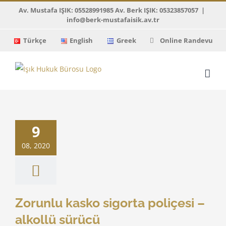
Skip
Av. Mustafa IŞIK: 05528991985 Av. Berk IŞIK: 05323857057
|
info@berk-mustafaisik.av.tr
to
content
Türkçe
English
Greek
Online Randevu
u kasko sigorta
9
çesi – alkollü
sürücü
08, 2020
ıtay Kararları
Zorunlu kasko sigorta poliçesi –
alkollü sürücü