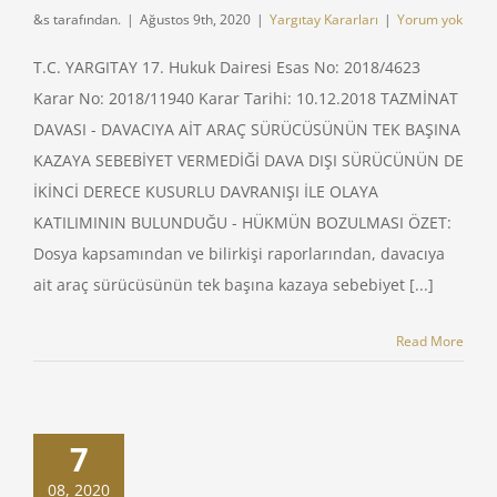
&s tarafından.
|
Ağustos 9th, 2020
|
Yargıtay Kararları
|
Yorum yok
T.C. YARGITAY 17. Hukuk Dairesi Esas No: 2018/4623
Karar No: 2018/11940 Karar Tarihi: 10.12.2018 TAZMİNAT
DAVASI - DAVACIYA AİT ARAÇ SÜRÜCÜSÜNÜN TEK BAŞINA
KAZAYA SEBEBİYET VERMEDİĞİ DAVA DIŞI SÜRÜCÜNÜN DE
İKİNCİ DERECE KUSURLU DAVRANIŞI İLE OLAYA
KATILIMININ BULUNDUĞU - HÜKMÜN BOZULMASI ÖZET:
Dosya kapsamından ve bilirkişi raporlarından, davacıya
ait araç sürücüsünün tek başına kazaya sebebiyet [...]
Read More
7
anın önlenmesi
ıtay Kararları
08, 2020