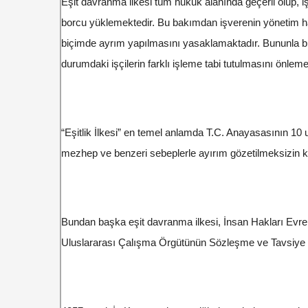
Eşit davranma ilkesi tüm hukuk alanında geçerli olup, 
borcu yüklemektedir. Bu bakımdan işverenin yönetim hak
biçimde ayrım yapılmasını yasaklamaktadır. Bununla birli
durumdaki işçilerin farklı işleme tabi tutulmasını önlem
“Eşitlik İlkesi” en temel anlamda T.C. Anayasasının 10 u
mezhep ve benzeri sebeplerle ayırım gözetilmeksizin kan
Bundan başka eşit davranma ilkesi, İnsan Hakları Evre
Uluslararası Çalışma Örgütünün Sözleşme ve Tavsiye Kar