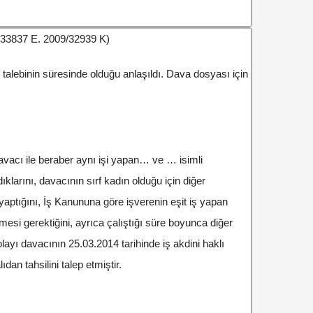
9/33837 E. 2009/32939 K)
talebinin süresinde olduğu anlaşıldı. Dava dosyası için
davacı ile beraber aynı işi yapan… ve … isimli
klarını, davacının sırf kadın olduğu için diğer
yaptığını, İş Kanununa göre işverenin eşit iş yapan
esi gerektiğini, ayrıca çalıştığı süre boyunca diğer
ayı davacının 25.03.2014 tarihinde iş akdini haklı
ıdan tahsilini talep etmiştir.