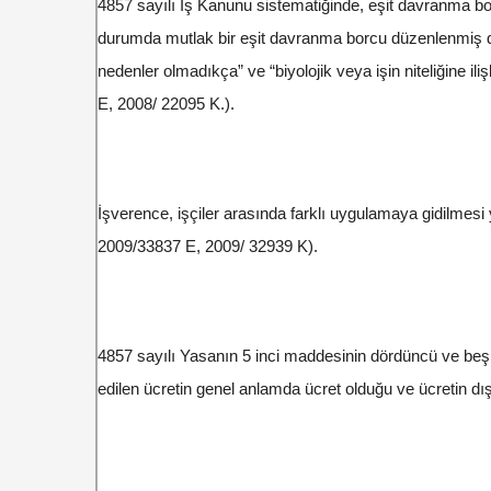
4857 sayılı İş Kanunu sistematiğinde, eşit davranma bor
durumda mutlak bir eşit davranma borcu düzenlenmiş değ
nedenler olmadıkça” ve “biyolojik veya işin niteliğine
E, 2008/ 22095 K.).
İşverence, işçiler arasında farklı uygulamaya gidilmesi
2009/33837 E, 2009/ 32939 K).
4857 sayılı Yasanın 5 inci maddesinin dördüncü ve beş
edilen ücretin genel anlamda ücret olduğu ve ücretin dış