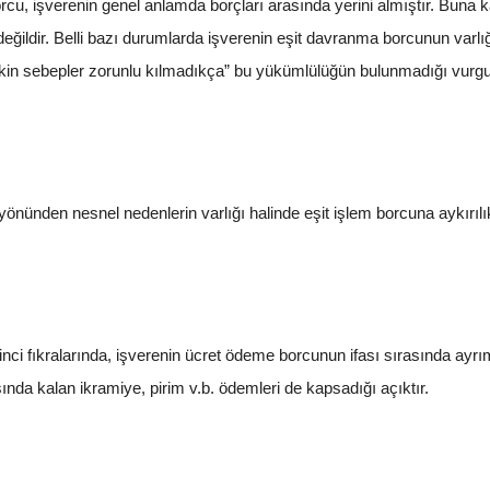
cu, işverenin genel anlamda borçları arasında yerini almıştır. Buna ka
ildir. Belli bazı durumlarda işverenin eşit davranma borcunun varlığı
 ilişkin sebepler zorunlu kılmadıkça” bu yükümlülüğün bulunmadığı vur
 yönünden nesnel nedenlerin varlığı halinde eşit işlem borcuna aykırı
inci fıkralarında, işverenin ücret ödeme borcunun ifası sırasında a
ında kalan ikramiye, pirim v.b. ödemleri de kapsadığı açıktır.