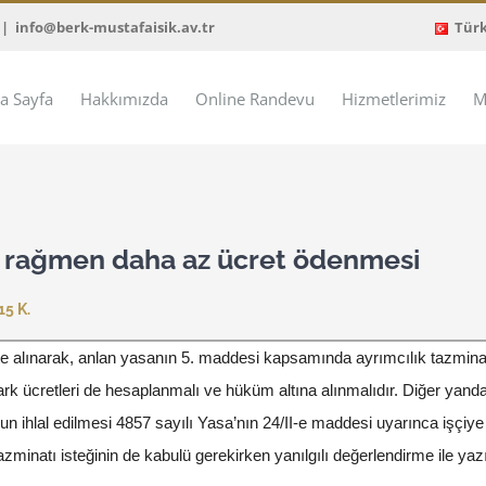
|
info@berk-mustafaisik.av.tr
Tür
a Sayfa
Hakkımızda
Online Randevu
Hizmetlerimiz
M
na rağmen daha az ücret ödenmesi
5 K.
alınarak, anlan yasanın 5. maddesi kapsamında ayrımcılık tazminat
ark ücretleri de hesaplanmalı ve hüküm altına alınmalıdır. Diğer yanda
n ihlal edilmesi 4857 sayılı Yasa’nın 24/II-e maddesi uyarınca işçiye ha
inatı isteğinin de kabulü gerekirken yanılgılı değerlendirme ile yazıl