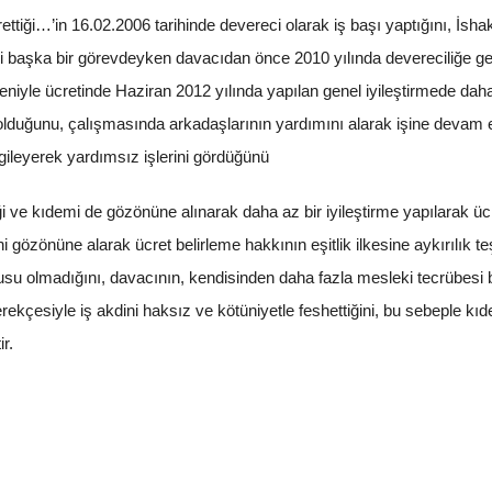
zikrettiği…’in 16.02.2006 tarihinde devereci olarak iş başı yaptığını, İs
bi başka bir görevdeyken davacıdan önce 2010 yılında devereciliğe geç
niyle ücretinde Haziran 2012 yılında yapılan genel iyileştirmede daha
olduğunu, çalışmasında arkadaşlarının yardımını alarak işine devam et
ileyerek yardımsız işlerini gördüğünü
eği ve kıdemi de gözönüne alınarak daha az bir iyileştirme yapılarak üc
i gözönüne alarak ücret belirleme hakkının eşitlik ilkesine aykırılık teşk
nusu olmadığını, davacının, kendisinden daha fazla mesleki tecrübesi
rekçesiyle iş akdini haksız ve kötüniyetle feshettiğini, bu sebeple kıd
r.