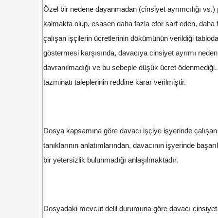
Özel bir nedene dayanmadan (cinsiyet ayrımcılığı vs.) p
kalmakta olup, esasen daha fazla efor sarf eden, daha fa
çalışan işçilerin ücretlerinin dökümünün verildiği tablo
göstermesi karşısında, davacıya cinsiyet ayrımı nedeni
davranılmadığı ve bu sebeple düşük ücret ödenmediği…” 
tazminatı taleplerinin reddine karar verilmiştir.
Dosya kapsamına göre davacı işçiye işyerinde çalışan d
tanıklarının anlatımlarından, davacının işyerinde başarı
bir yetersizlik bulunmadığı anlaşılmaktadır.
Dosyadaki mevcut delil durumuna göre davacı cinsiyet a