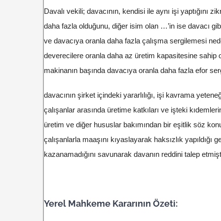
Davalı vekili; davacının, kendisi ile aynı işi yaptığını 
daha fazla olduğunu, diğer isim olan …’in ise davacı gi
ve davacıya oranla daha fazla çalışma sergilemesi nede
deverecilere oranla daha az üretim kapasitesine sahip 
makinanın başında davacıya oranla daha fazla efor serg
davacının şirket içindeki yararlılığı, işi kavrama yeten
çalışanlar arasında üretime katkıları ve işteki kıdemlerin
üretim ve diğer hususlar bakımından bir eşitlik söz ko
çalışanlarla maaşını kıyaslayarak haksızlık yapıldığı ge
kazanamadığını savunarak davanın reddini talep etmişti
Yerel Mahkeme Kararının Özeti: