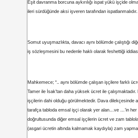
Eşit davranma borcuna aykırılığı ispat yükü işçide olmak
ileri sürdüğünde aksi işveren tarafından ispatlanmalıdır.
Somut uyuşmazlıkta, davacı aynı bölümde çalıştığı diğe
iş sözleşmesini bu nedenle haklı olarak feshettiği iddia
Mahkemece; “.. aynı bölümde çalışan işçilere farklı ücr
Tamer ile İsak’tan daha yüksek ücret ile çalışmaktadır. 
işçilerin dahi olduğu görülmektedir. Dava dilekçesinde 
tarafça tabloda emsal işçi olarak yer alan…ve …’in her ne
doğrultusunda diğer emsal işçilerin ücret ve zam tablol
(asgari ücretin altında kalmamak kaydıyla) zam yapması