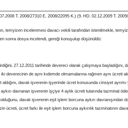
25.07.2008 T. 2008/27310 E. 2008/22095 K.) (9. HD. 02.12.2009 T. 200
n, temyizen incelenmesi davacı vekili tarafından istenilmekle, temyiz 
ten sonra dosya incelendi, gereği konuşulup düşünüldü:
irdiğini, 27.12.2011 tarihinde devereci olarak çalışmaya başladığını, 
r iki deverecinin de aynı kıdemde olmamalarına rağmen aynı ücreti aldı
 aldığını, davalı işverenin işyerinde ücret konusunda cinsiyet ayrımı 
ykırı davranan işverenin işçiye 4 aylık ücreti tutarında tazminat ödem
olduğunu, davalı işverenin eşit işlem borcuna aykırı davranışından dol
zin ücreti, ücret farkı ile eşit işlem borcuna aykırılık tazminatının daval