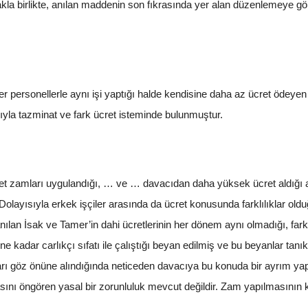
la birlikte, anılan maddenin son fıkrasında yer alan düzenlemeye göre i
r personellerle aynı işi yaptığı halde kendisine daha az ücret ödeye
sıyla tazminat ve fark ücret isteminde bulunmuştur.
et zamları uygulandığı, … ve … davacıdan daha yüksek ücret aldığı anl
Dolayısıyla erkek işçiler arasında da ücret konusunda farklılıklar ol
anılan İsak ve Tamer’in dahi ücretlerinin her dönem aynı olmadığı, far
 kadar carlıkçı sıfatı ile çalıştığı beyan edilmiş ve bu beyanlar tanık 
arı göz önüne alındığında neticeden davacıya bu konuda bir ayrım yapıl
nı öngören yasal bir zorunluluk mevcut değildir. Zam yapılmasının k