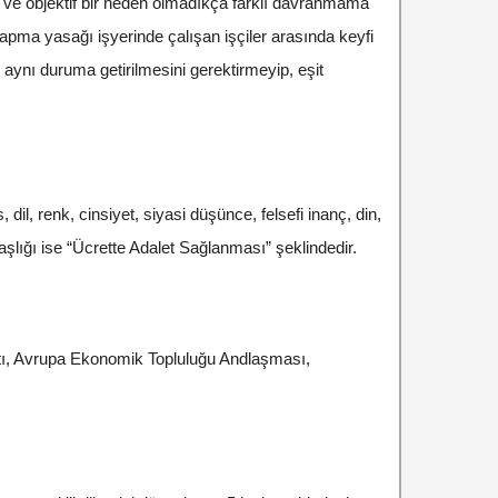
ı ve objektif bir neden olmadıkça farklı davranmama
apma yasağı işyerinde çalışan işçiler arasında keyfi
 aynı duruma getirilmesini gerektirmeyip, eşit
l, renk, cinsiyet, siyasi düşünce, felsefi inanç, din,
şlığı ise “Ücrette Adalet Sağlanması” şeklindedir.
rtı, Avrupa Ekonomik Topluluğu Andlaşması,