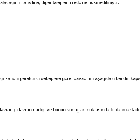
lacağının tahsiline, diğer taleplerin reddine hükmedilmiştir.
ğı kanuni gerektirici sebeplere göre, davacının aşağıdaki bendin kapsa
davranıp davranmadığı ve bunun sonuçları noktasında toplanmaktadır