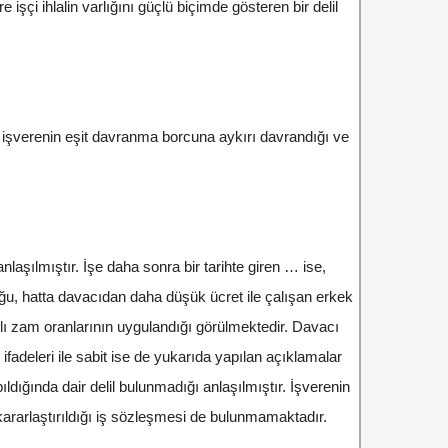
şçi ihlalin varlığını güçlü biçimde gösteren bir delil
n işverenin eşit davranma borcuna aykırı davrandığı ve
aşılmıştır. İşe daha sonra bir tarihte giren … ise,
duğu, hatta davacıdan daha düşük ücret ile çalışan erkek
klı zam oranlarının uygulandığı görülmektedir. Davacı
ifadeleri ile sabit ise de yukarıda yapılan açıklamalar
dığında dair delil bulunmadığı anlaşılmıştır. İşverenin
ararlaştırıldığı iş sözleşmesi de bulunmamaktadır.