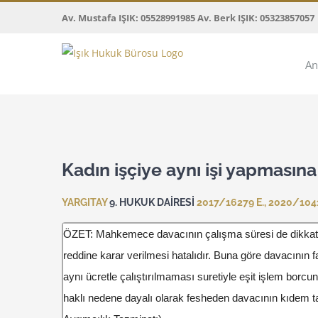
Skip
Av. Mustafa IŞIK: 05528991985 Av. Berk IŞIK: 05323857057
to
content
An
View
Larger
Kadın işçiye aynı işi yapması
Image
YARGITAY
9. HUKUK DAİRESİ
2017/16279 E., 2020/1041
ÖZET: Mahkemece davacının çalışma süresi de dikkate 
reddine karar verilmesi hatalıdır. Buna göre davacının f
aynı ücretle çalıştırılmaması suretiyle eşit işlem borcunu
haklı nedene dayalı olarak fesheden davacının kıdem tazm