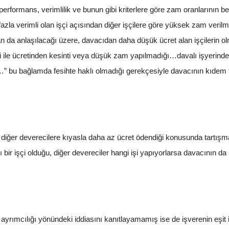
erformans, verimlilik ve bunun gibi kriterlere göre zam oranlarının b
zla verimli olan işçi açısından diğer işçilere göre yüksek zam verilme
dan da anlaşılacağı üzere, davacıdan daha düşük ücret alan işçilerin ol
 ile ücretinden kesinti veya düşük zam yapılmadığı…davalı işyerinde 
bu bağlamda fesihte haklı olmadığı gerekçesiyle davacının kıdem taz
iğer deverecilere kıyasla daha az ücret ödendiği konusunda tartışma y
lı bir işçi olduğu, diğer devereciler hangi işi yapıyorlarsa davacının d
yrımcılığı yönündeki iddiasını kanıtlayamamış ise de işverenin eşit i