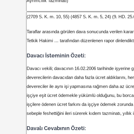
Ayrımcılık Tazminatı)
(2709 S. K. m. 10, 55) (4857 S. K. m. 5, 24) (9. HD. 
Taraflar arasında görülen dava sonucunda verilen kararı
Tetkik Hakimi … tarafından düzenlenen rapor dinlendik
Davacı İsteminin Özeti:
Davacı vekili; davacının 16.02.2006 tarihinde işyerine g
deverecilerin davacıdan daha fazla ücret aldıklarını, he
devereciler ile aynı işi yapmasına rağmen daha az ücret
işçiye eşit ücret ödemekle yükümlü olduğunu, bu borca a
işçilere ödenen ücret farkını da işçiye ödemek zorunda 
sebeple feshettiğini ileri sürerek kıdem tazminatı, yıllık i
Davalı Cevabının Özeti: