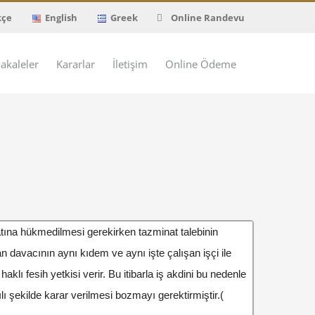
kçe
English
Greek
Online Randevu
akaleler
Kararlar
İletişim
Online Ödeme
ına hükmedilmesi gerekirken tazminat talebinin
n davacının aynı kıdem ve aynı işte çalışan işçi ile
klı fesih yetkisi verir. Bu itibarla iş akdini bu nedenle
ı şekilde karar verilmesi bozmayı gerektirmiştir.(