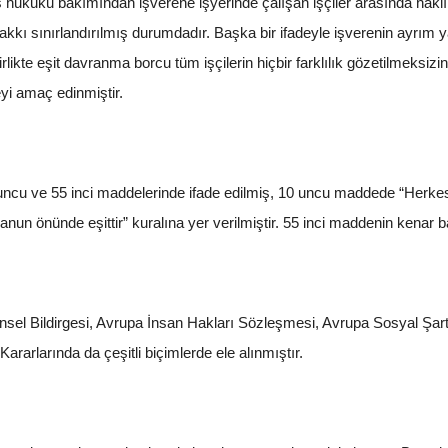
iş hukuku bakımından işverene işyerinde çalışan işçiler arasında hakl
kı sınırlandırılmış durumdadır. Başka bir ifadeyle işverenin ayrım y
kte eşit davranma borcu tüm işçilerin hiçbir farklılık gözetilmeksizin
eyi amaç edinmiştir.
ncu ve 55 inci maddelerinde ifade edilmiş, 10 uncu maddede “Herkes, di
un önünde eşittir” kuralına yer verilmiştir. 55 inci maddenin kenar ba
nsel Bildirgesi, Avrupa İnsan Hakları Sözleşmesi, Avrupa Sosyal Şa
arlarında da çeşitli biçimlerde ele alınmıştır.