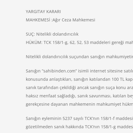
YARGITAY KARARI
MAHKEMESİ :Ağır Ceza Mahkemesi
SUÇ: Nitelikli dolandırıcılık
HÜKÜM: TCK 158/1-g, 62, 52, 53 maddeleri gereği ma
Nitelikli dolandırıcılık suçundan sanığın mahkumiyeti
Sanığın ”sahibinden.com” isimli internet sitesine satılı
konusunda anlaştıkları, sanığın katılandan 100 TL kapo
sanık tarafından çekildiği ancak sanığın suça konu ara
haksız menfaat sağladığı, sanık savunması, katılan be
gerekçesine dayanan mahkemenin mahkumiyet hükmünd
Sanığın eyleminin 5237 sayılı TCK’nın 158/1-f maddesi
gözetilmeden sanık hakkında TCK’nın 158/1-g maddes