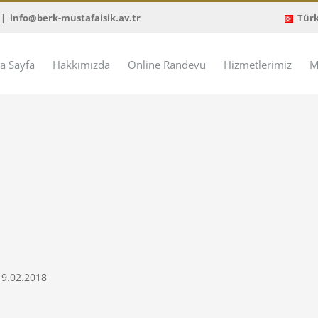
|
info@berk-mustafaisik.av.tr
Tür
a Sayfa
Hakkımızda
Online Randevu
Hizmetlerimiz
M
19.02.2018