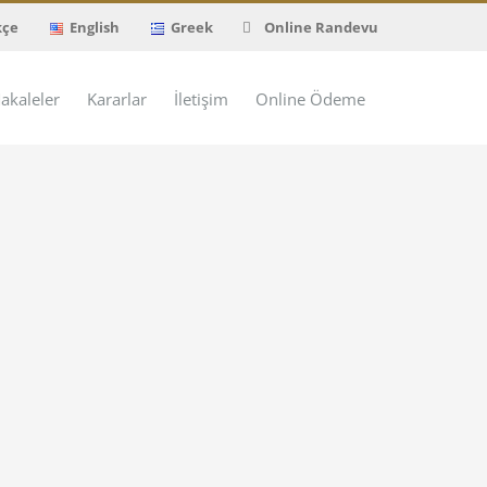
kçe
English
Greek
Online Randevu
akaleler
Kararlar
İletişim
Online Ödeme