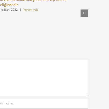
teliğindedir
ödenmesi
rt 28th, 2022
|
Yorum yok
Mart 8th, 2