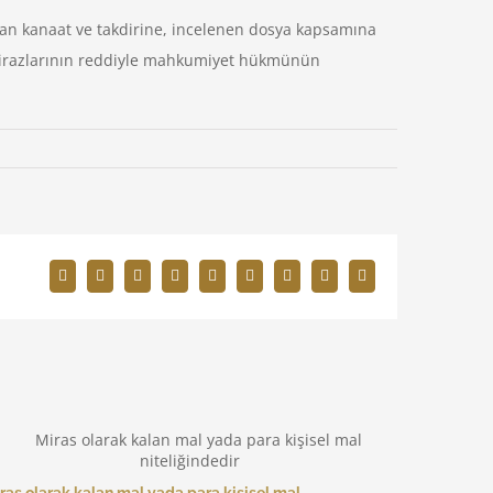
şan kanaat ve takdirine, incelenen dosya kapsamına
 itirazlarının reddiyle mahkumiyet hükmünün
Facebook
X
Reddit
LinkedIn
WhatsApp
Tumblr
Pinterest
Vk
E-
posta
ras olarak kalan mal yada para kişisel mal
Kadın işç