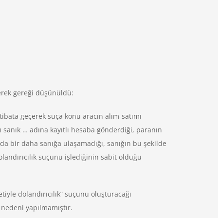
nerek gereği düşünüldü:
 irtibata geçerek suça konu aracın alım-satımı
şı sanık … adına kayıtlı hesaba gönderdiği, paranın
n da bir daha sanığa ulaşamadığı, sanığın bu şekilde
landırıcılık suçunu işlediğinin sabit olduğu
tiyle dolandırıcılık” suçunu oluşturacağı
nedeni yapılmamıştır.