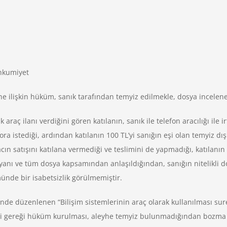
hkumiyet
ne ilişkin hüküm, sanık tarafından temyiz edilmekle, dosya incele
k araç ilanı verdiğini gören katılanın, sanık ile telefon aracılığı ile
ra istediği, ardından katılanın 100 TL’yi sanığın eşi olan temyiz dı
cın satışını katılana vermediği ve teslimini de yapmadığı, katılanı
yanı ve tüm dosya kapsamından anlaşıldığından, sanığın nitelikli do
e bir isabetsizlik görülmemiştir.
nde düzenlenen “Bilişim sistemlerinin araç olarak kullanılması sure
i gereği hüküm kurulması, aleyhe temyiz bulunmadığından bozma 