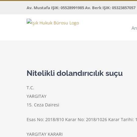
Skip
Av. Mustafa IŞIK: 05528991985 Av. Berk IŞIK: 05323857057
to
content
An
View
Larger
Nitelikli dolandırıcılık suçu
Image
T.C.
YARGITAY
15. Ceza Dairesi
Esas No: 2018/810 Karar No: 2018/1026 Karar Tarihi: 
YARGITAY KARARI