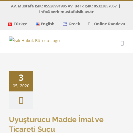
Skip
Av. Mustafa IŞIK: 05528991985 Av. Berk IŞIK: 05323857057
|
info@berk-mustafaisik.av.tr
to
content
Türkçe
English
Greek
Online Randevu
turucu Madde
3
e Ticareti Suçu
ıtay Kararları
05, 2020
Uyuşturucu Madde İmal ve
Ticareti Suçu