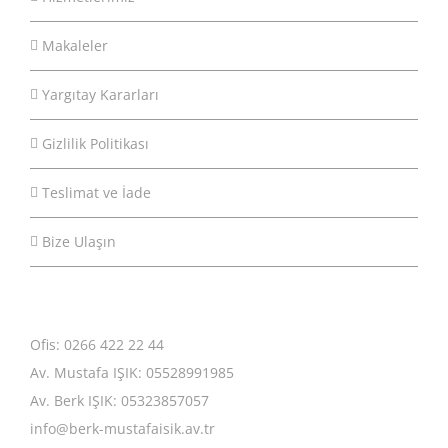
Makaleler
Yargıtay Kararları
Gizlilik Politikası
Teslimat ve İade
Bize Ulaşın
Ofis: 0266 422 22 44
Av. Mustafa IŞIK: 05528991985
Av. Berk IŞIK: 05323857057
info@berk-mustafaisik.av.tr