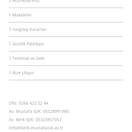
Hizmetlerimiz
Makaleler
Yargıtay Kararları
Gizlilik Politikası
Teslimat ve İade
Bize Ulaşın
Ofis: 0266 422 22 44
Av. Mustafa IŞIK: 05528991985
Av. Berk IŞIK: 05323857057
info@berk-mustafaisik.av.tr