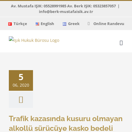
Skip
Av. Mustafa IŞIK: 05528991985 Av. Berk IŞIK: 05323857057
|
info@berk-mustafaisik.av.tr
to
content
Türkçe
English
Greek
Online Randevu
ik kazasında
olmayan alkollü
5
ye kasko bedeli
ödenir
06, 2020
ıtay Kararları
Trafik kazasında kusuru olmayan
alkollü sürücüye kasko bedeli