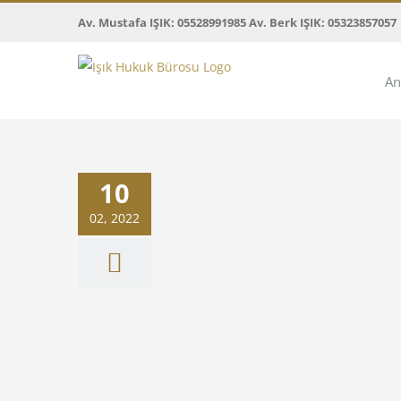
Skip
Av. Mustafa IŞIK: 05528991985 Av. Berk IŞIK: 05323857057
to
content
An
10
k deliline dayanılması
ıtay Kararları
02, 2022