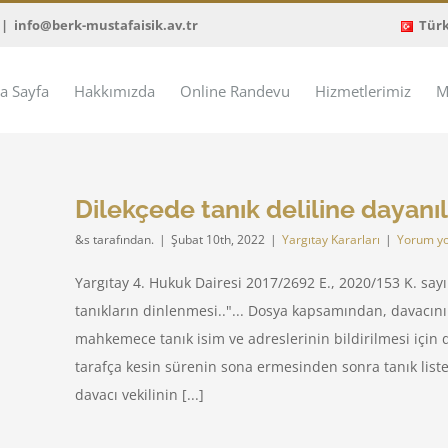
|
info@berk-mustafaisik.av.tr
Tür
a Sayfa
Hakkımızda
Online Randevu
Hizmetlerimiz
M
Dilekçede tanık deliline dayanı
&s tarafından.
|
Şubat 10th, 2022
|
Yargıtay Kararları
|
Yorum y
Yargıtay 4. Hukuk Dairesi 2017/2692 E., 2020/153 K. sayı
tanıkların dinlenmesi.."... Dosya kapsamından, davacın
mahkemece tanık isim ve adreslerinin bildirilmesi için da
tarafça kesin sürenin sona ermesinden sonra tanık li
davacı vekilinin [...]