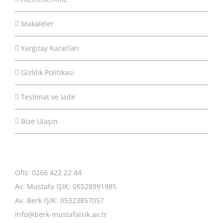
Makaleler
Yargıtay Kararları
Gizlilik Politikası
Teslimat ve İade
Bize Ulaşın
Ofis: 0266 422 22 44
Av. Mustafa IŞIK: 05528991985
Av. Berk IŞIK: 05323857057
info@berk-mustafaisik.av.tr