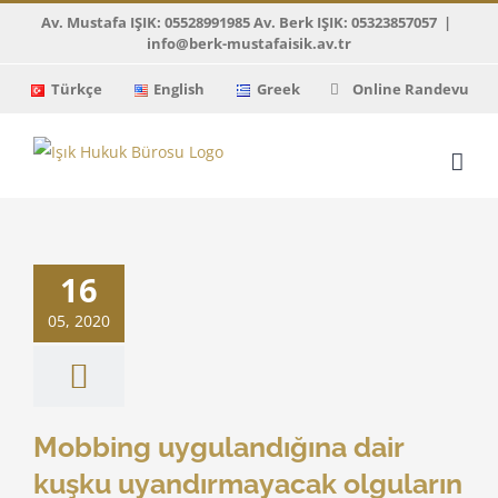
Skip
Av. Mustafa IŞIK: 05528991985 Av. Berk IŞIK: 05323857057
|
info@berk-mustafaisik.av.tr
to
content
Türkçe
English
Greek
Online Randevu
Mobbing
andığına dair
uyandırmayacak
16
uların ileri
esinin yeterli
05, 2020
olduğu
ıtay Kararları
Mobbing uygulandığına dair
kuşku uyandırmayacak olguların