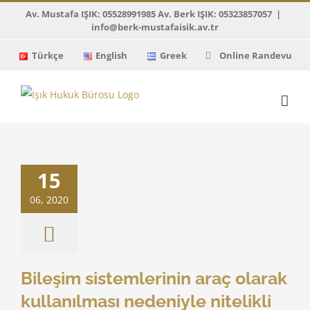
Skip
Av. Mustafa IŞIK: 05528991985 Av. Berk IŞIK: 05323857057
|
info@berk-mustafaisik.av.tr
to
content
Türkçe
English
Greek
Online Randevu
m sistemlerinin
rak kullanılması
15
iyle nitelikli
landırıcılık
06, 2020
ıtay Kararları
Bileşim sistemlerinin araç olarak
kullanılması nedeniyle nitelikli