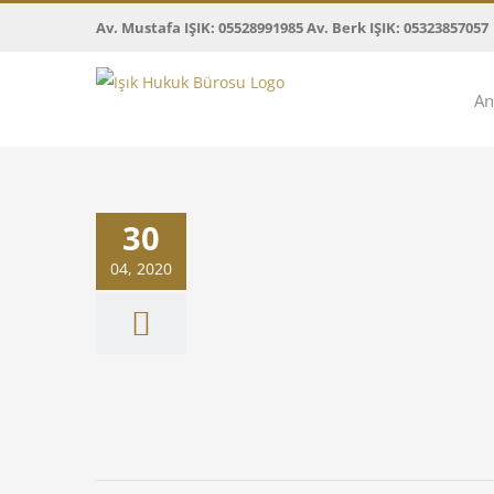
Skip
Av. Mustafa IŞIK: 05528991985 Av. Berk IŞIK: 05323857057
to
content
An
deniyle Tapu İptali ve
30
scil davası
ile Hukuku
04, 2020