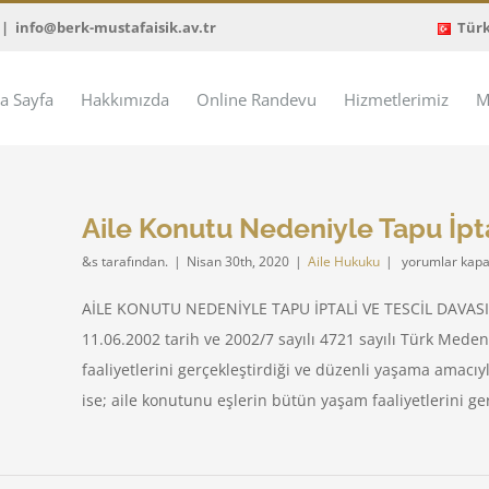
|
info@berk-mustafaisik.av.tr
Tür
a Sayfa
Hakkımızda
Online Randevu
Hizmetlerimiz
M
Aile Konutu Nedeniyle Tapu İpta
Aile
&s tarafından.
|
Nisan 30th, 2020
|
Aile Hukuku
|
yorumlar kapa
Konutu
Nedeniyle
AİLE KONUTU NEDENİYLE TAPU İPTALİ VE TESCİL DAVASI
Tapu
11.06.2002 tarih ve 2002/7 sayılı 4721 sayılı Türk Med
İptali
ve
faaliyetlerini gerçekleştirdiği ve düzenli yaşama amacıy
Tescil
davası
ise; aile konutunu eşlerin bütün yaşam faaliyetlerini gerçek
için