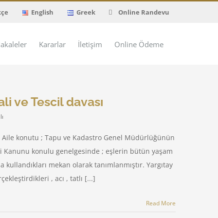
kçe
English
Greek
Online Randevu
akaleler
Kararlar
İletişim
Online Ödeme
li ve Tescil davası
lı
 Aile konutu ; Tapu ve Kadastro Genel Müdürlüğünün
eni Kanunu konulu genelgesinde ; eşlerin bütün yaşam
la kullandıkları mekan olarak tanımlanmıştır. Yargıtay
leştirdikleri , acı , tatlı [...]
Read More