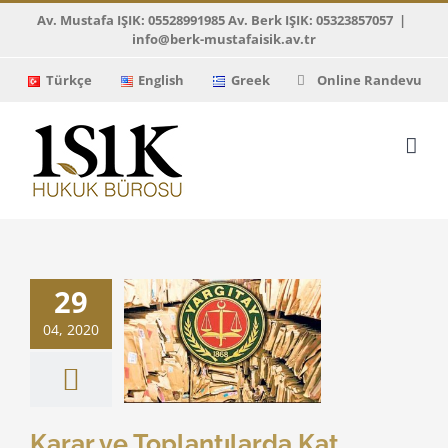
Skip
Av. Mustafa IŞIK: 05528991985 Av. Berk IŞIK: 05323857057
|
info@berk-mustafaisik.av.tr
to
content
Türkçe
English
Greek
Online Randevu
29
04, 2020
e Toplantılarda
ikinin Vekil ile
Temsili
ıtay Kararları
Karar ve Toplantılarda Kat