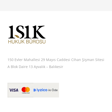
150 Evler Mahallesi 29 Mayıs Caddesi Cihan Şişman Sitesi
A Blok Daire 13 Ayvalık – Balıkesir