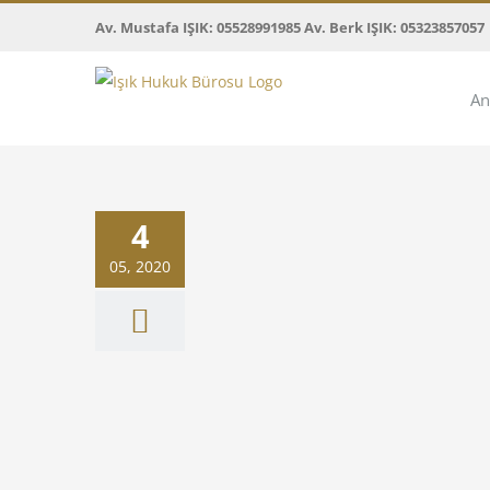
Skip
Av. Mustafa IŞIK: 05528991985 Av. Berk IŞIK: 05323857057
to
content
An
aksi kararlaştırılmadıkça
4
 ödenmesi gerekliliği
ıtay Kararları
05, 2020