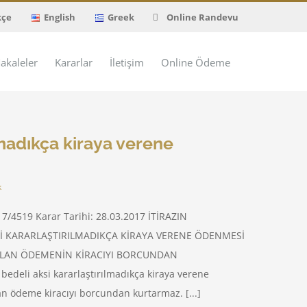
kçe
English
Greek
Online Randevu
akaleler
Kararlar
İletişim
Online Ödeme
lmadıkça kiraya verene
k
17/4519 Karar Tarihi: 28.03.2017 İTİRAZIN
KSİ KARARLAŞTIRILMADIKÇA KİRAYA VERENE ÖDENMESİ
ILAN ÖDEMENİN KİRACIYI BORCUNDAN
eli aksi kararlaştırılmadıkça kiraya verene
n ödeme kiracıyı borcundan kurtarmaz. [...]