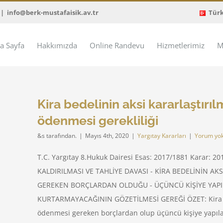
|
info@berk-mustafaisik.av.tr
Tür
a Sayfa
Hakkımızda
Online Randevu
Hizmetlerimiz
M
Kira bedelinin aksi kararlaştırı
ödenmesi gerekliliği
&s tarafından.
|
Mayıs 4th, 2020
|
Yargıtay Kararları
|
Yorum yo
T.C. Yargıtay 8.Hukuk Dairesi Esas: 2017/1881 Karar: 20
KALDIRILMASI VE TAHLİYE DAVASI - KİRA BEDELİNİN A
GEREKEN BORÇLARDAN OLDUĞU - ÜÇÜNCÜ KİŞİYE YAP
KURTARMAYACAĞININ GÖZETİLMESİ GEREĞİ ÖZET: Kira bed
ödenmesi gereken borçlardan olup üçüncü kişiye yapıla