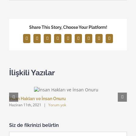
Share This Story, Choose Your Platform!
Facebook
X
Reddit
LinkedIn
WhatsApp
Tumblr
Pinterest
Vk
E-
posta
İlişkili Yazılar
İnsan Hakları ve İnsan Onuru
Ail
Haziran 11th, 2021
|
Yorum yok
Nis
Siz de fikrinizi belirtin
Yorum