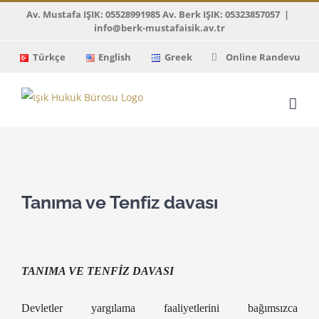
Skip
Av. Mustafa IŞIK: 05528991985 Av. Berk IŞIK: 05323857057
|
info@berk-mustafaisik.av.tr
to
content
Türkçe
English
Greek
Online Randevu
View
Larger
Tanıma ve Tenfiz davası
Image
TANIMA VE TENFİZ DAVASI
Devletler yargılama faaliyetlerini bağımsızca