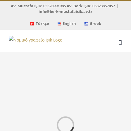
Skip
Av. Mustafa IŞIK: 05528991985 Av. Berk IŞIK: 05323857057
|
info@berk-mustafaisik.av.tr
to
content
Türkçe
English
Greek
Loading...